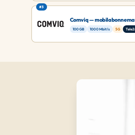
#3
Comviq — mobilabonnem
100 GB
1000 Mbit/s
5G
Tele2