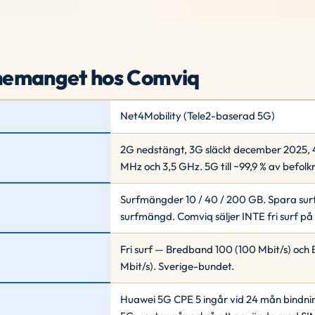
nemanget hos Comviq
Net4Mobility (Tele2-baserad 5G)
2G nedstängt, 3G släckt december 2025,
MHz och 3,5 GHz. 5G till ~99,9 % av befolk
Surfmängder 10 / 40 / 200 GB. Spara surf u
surfmängd. Comviq säljer INTE fri surf 
Fri surf — Bredband 100 (100 Mbit/s) oc
Mbit/s). Sverige-bundet.
Huawei 5G CPE 5 ingår vid 24 mån bindni