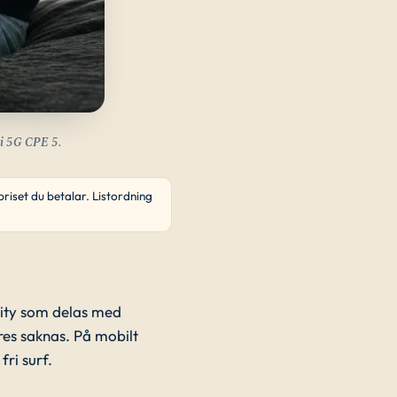
ei 5G CPE 5.
riset du betalar. Listordning
lity som delas med
res saknas. På mobilt
ri surf.