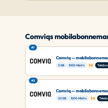
Comviqs mobilabonnema
#1
Comviq — mobilabonnem
5 GB
1000 Mbit/s
5G
Tele2s 
#2
Comviq — mobilabonnem
20 GB
1000 Mbit/s
5G
Tele2s