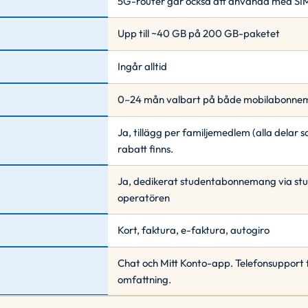
5G-router går också att använda med SIM
Upp till ~40 GB på 200 GB-paketet
Ingår alltid
0–24 mån valbart på både mobilabonnem
Ja, tillägg per familjemedlem (alla delar
rabatt finns.
Ja, dedikerat studentabonnemang via stud
operatören
Kort, faktura, e-faktura, autogiro
Chat och Mitt Konto-app. Telefonsupport 
omfattning.