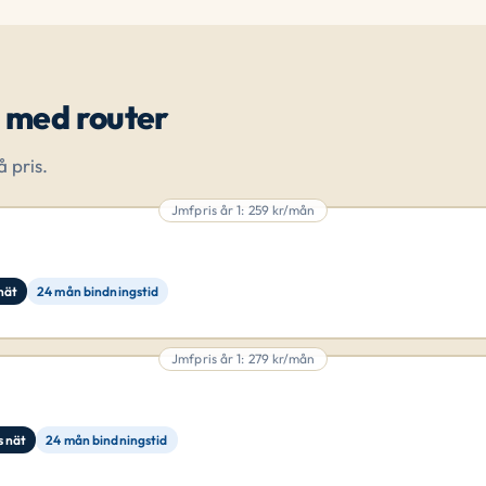
 med router
 pris.
Jmfpris år 1: 259 kr/mån
nät
24 mån bindningstid
Jmfpris år 1: 279 kr/mån
s nät
24 mån bindningstid