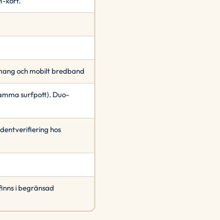
-kort.
ang och mobilt bredband
 samma surfpott). Duo-
entverifiering hos
finns i begränsad