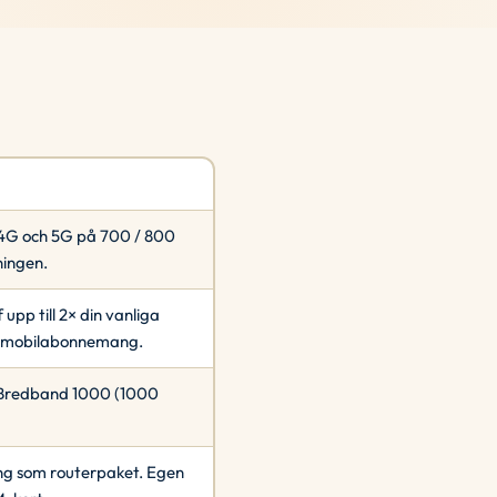
 4G och 5G på 700 / 800
ningen.
pp till 2× din vanliga
på mobilabonnemang.
h Bredband 1000 (1000
ng som routerpaket. Egen