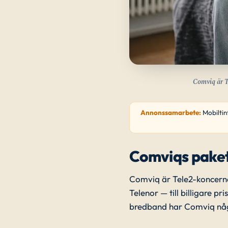
Comviq är T
Annonssamarbete:
Mobiltin
Comviqs paket
Comviq är Tele2-koncerne
Telenor — till billigare 
bredband har Comviq något