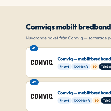
Comviqs mobilt bredband
Nuvarande paket från Comviq — sorterade på
#1
Comviq — mobilt bredband
Fri surf
100 Mbit/s
5G
Tele2s 
#2
Comviq — mobilt bredband
Fri surf
1000 Mbit/s
5G
Tele2