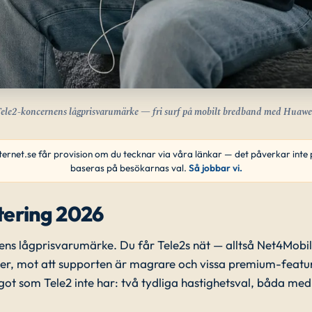
ele2-koncernens lågprisvarumärke — fri surf på mobilt bredband med Huaw
ternet.se får provision om du tecknar via våra länkar — det påverkar inte p
baseras på besökarnas val.
Så jobbar vi.
ering 2026
ns lågprisvarumärke. Du får Tele2s nät — alltså Net4Mobi
priser, mot att supporten är magrare och vissa premium-featu
 som Tele2 inte har: två tydliga hastighetsval, båda med f