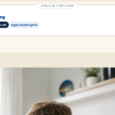
Jmfpris år 1: 269 kr/mån
ang
s nät
Ingen bindningstid