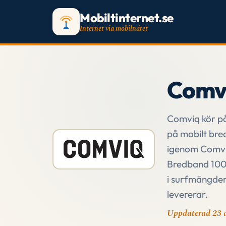
Mobiltinternet.se
Internet via mobilnätet
Comv
Comviq kör på 
på mobilt bre
igenom Comvi
Bredband 100
i surfmängder 
levererar.
Uppdaterad 23 a