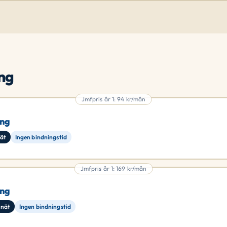
ng
Jmfpris år 1: 94 kr/mån
ang
nät
Ingen bindningstid
Jmfpris år 1: 169 kr/mån
ang
 nät
Ingen bindningstid