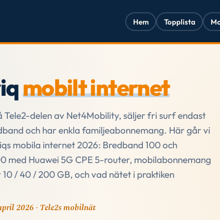
Hem
Topplista
Mo
iq
mobilt internet
Tele2-delen av Net4Mobility, säljer fri surf endast
dband och har enkla familjeabonnemang. Här går vi
qs mobila internet 2026: Bredband 100 och
0 med Huawei 5G CPE 5-router, mobilabonnemang
10 / 40 / 200 GB, och vad nätet i praktiken
pril 2026 · Tele2s mobilnät